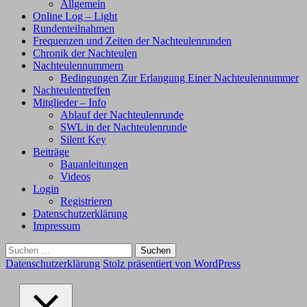
Allgemein
Online Log – Light
Rundenteilnahmen
Frequenzen und Zeiten der Nachteulenrunden
Chronik der Nachteulen
Nachteulennummern
Bedingungen Zur Erlangung Einer Nachteulennummer
Nachteulentreffen
Mitglieder – Info
Ablauf der Nachteulenrunde
SWL in der Nachteulenrunde
Silent Key
Beiträge
Bauanleitungen
Videos
Login
Registrieren
Datenschutzerklärung
Impressum
Suchen
nach:
Datenschutzerklärung
Stolz präsentiert von WordPress