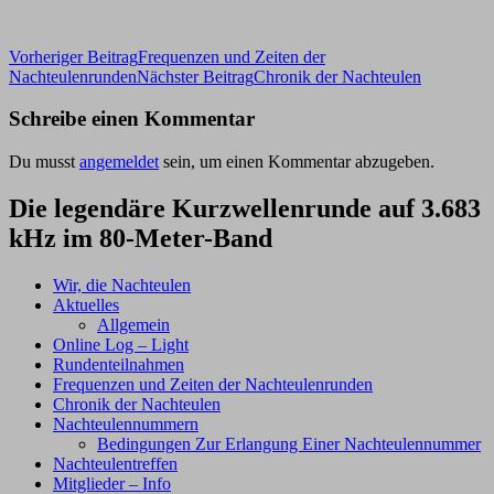
Beitragsnavigation
Vorheriger Beitrag
Frequenzen und Zeiten der
Nachteulenrunden
Nächster Beitrag
Chronik der Nachteulen
Schreibe einen Kommentar
Du musst
angemeldet
sein, um einen Kommentar abzugeben.
Die legendäre Kurzwellenrunde auf 3.683
kHz im 80-Meter-Band
Wir, die Nachteulen
Aktuelles
Allgemein
Online Log – Light
Rundenteilnahmen
Frequenzen und Zeiten der Nachteulenrunden
Chronik der Nachteulen
Nachteulennummern
Bedingungen Zur Erlangung Einer Nachteulennummer
Nachteulentreffen
Mitglieder – Info