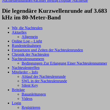
Nachteulennummer
Nächster Beitrag
Trophäe Nachteule
Die legendäre Kurzwellenrunde auf 3.683
kHz im 80-Meter-Band
Wir, die Nachteulen
Aktuelles
Allgemein
Online Log – Light
Rundenteilnahmen
Frequenzen und Zeiten der Nachteulenrunden
Chronik der Nachteulen
Nachteulennummern
Bedingungen Zur Erlangung Einer Nachteulennummer
Nachteulentreffen
Mitglieder – Info
Ablauf der Nachteulenrunde
SWL in der Nachteulenrunde
Silent Key
Beiträge
Bauanleitungen
Videos
Login
Registrieren