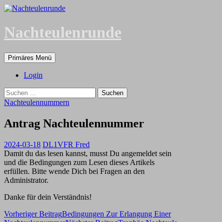
Zum
Inhalt
springen
Nachteulenrunde
Suchen
Primäres Menü
Login
Suchen
nach:
Nachteulennummern
Antrag Nachteulennummer
2024-03-18
DL1VFR Fred
Damit du das lesen kannst, musst Du angemeldet sein
und die Bedingungen zum Lesen dieses Artikels
erfüllen. Bitte wende Dich bei Fragen an den
Administrator.
Danke für dein Verständnis!
Beitragsnavigation
Vorheriger Beitrag
Bedingungen Zur Erlangung Einer