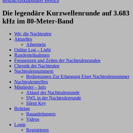
Beitrag
Aufklappbarer Bereich
Die legendäre Kurzwellenrunde auf 3.683
kHz im 80-Meter-Band
Wir, die Nachteulen
Aktuelles
Allgemein
Online Log – Light
Rundenteilnahmen
Frequenzen und Zeiten der Nachteulenrunden
Chronik der Nachteulen
Nachteulennummern
Bedingungen Zur Erlangung Einer Nachteulennummer
Nachteulentreffen
Mitglieder – Info
Ablauf der Nachteulenrunde
SWL in der Nachteulenrunde
Silent Key
Beiträge
Bauanleitungen
Videos
Login
Registrieren