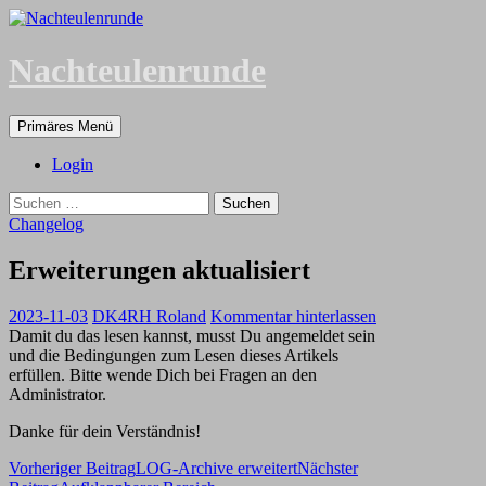
Zum
Inhalt
springen
Nachteulenrunde
Suchen
Primäres Menü
Login
Suchen
nach:
Changelog
Erweiterungen aktualisiert
2023-11-03
DK4RH Roland
Kommentar hinterlassen
Damit du das lesen kannst, musst Du angemeldet sein
und die Bedingungen zum Lesen dieses Artikels
erfüllen. Bitte wende Dich bei Fragen an den
Administrator.
Danke für dein Verständnis!
Beitragsnavigation
Vorheriger Beitrag
LOG-Archive erweitert
Nächster