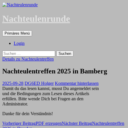
Zum
Inhalt
springen
Nachteulenrunde
Suchen
Primäres Menü
Login
Suchen
nach:
Details zu Nachteulentreffen
Nachteulentreffen 2025 in Bamberg
2025-09-28
DG6ED Holger
Kommentar hinterlassen
Damit du das lesen kannst, musst Du angemeldet sein
und die Bedingungen zum Lesen dieses Artikels
erfüllen. Bitte wende Dich bei Fragen an den
Administrator.
Danke für dein Verständnis!
Beitragsnavigation
Vorheriger Beitrag
PDF erzeugen
Nächster Beitrag
Nachteulentreffen