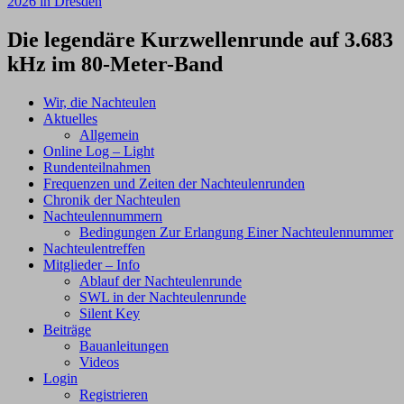
2026 in Dresden
Die legendäre Kurzwellenrunde auf 3.683
kHz im 80-Meter-Band
Wir, die Nachteulen
Aktuelles
Allgemein
Online Log – Light
Rundenteilnahmen
Frequenzen und Zeiten der Nachteulenrunden
Chronik der Nachteulen
Nachteulennummern
Bedingungen Zur Erlangung Einer Nachteulennummer
Nachteulentreffen
Mitglieder – Info
Ablauf der Nachteulenrunde
SWL in der Nachteulenrunde
Silent Key
Beiträge
Bauanleitungen
Videos
Login
Registrieren