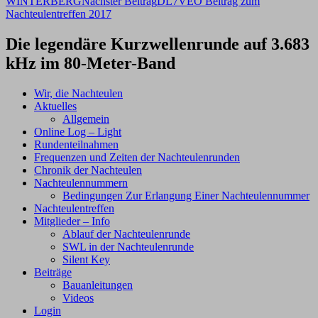
WINTERBERG
Nächster Beitrag
DL7VEO Beitrag zum
Nachteulentreffen 2017
Die legendäre Kurzwellenrunde auf 3.683
kHz im 80-Meter-Band
Wir, die Nachteulen
Aktuelles
Allgemein
Online Log – Light
Rundenteilnahmen
Frequenzen und Zeiten der Nachteulenrunden
Chronik der Nachteulen
Nachteulennummern
Bedingungen Zur Erlangung Einer Nachteulennummer
Nachteulentreffen
Mitglieder – Info
Ablauf der Nachteulenrunde
SWL in der Nachteulenrunde
Silent Key
Beiträge
Bauanleitungen
Videos
Login