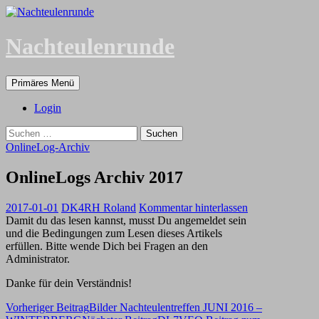
Zum
Inhalt
springen
Nachteulenrunde
Suchen
Primäres Menü
Login
Suchen
nach:
OnlineLog-Archiv
OnlineLogs Archiv 2017
2017-01-01
DK4RH Roland
Kommentar hinterlassen
Damit du das lesen kannst, musst Du angemeldet sein
und die Bedingungen zum Lesen dieses Artikels
erfüllen. Bitte wende Dich bei Fragen an den
Administrator.
Danke für dein Verständnis!
Beitragsnavigation
Vorheriger Beitrag
Bilder Nachteulentreffen JUNI 2016 –